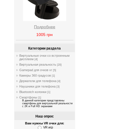
Подробнее
1005
грн
Категории раздела
Виртуальные очки со встроенным
дисплеем
[4]
Виртуальная реальность
[20]
Gamepad для очков vr
[5]
Камеры 360 градусов
[1]
Держатели для телефона
[4]
Наушники для телефона
[3]
Bluetootch колонки
[1]
Смартфоны
[1]
В данной категории представлены
смартфоны для виртуальной реальности
с 2K и Full HD экранами
Наш опрос
Вам нужны VR очки для:
VR игр