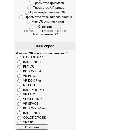
Просмотра фильмов
Просмотра VR видео
Просмотра панорам 360
Просмотра телеканалов онлайн
Мне VR очки не нужны
Результаты
|
Архив опросов
Всего ответов:
97
Наш опрос
Лучшие VR очки - ваше мнение ?
CARDBOARD
BAOFENG 4
FIIT VR
BOBOVR Z4
VR BOX 2
VR BOX Plus
RITECH
BAOFENG XD
VR BOX
SHiNECON 2
VR SPACE
BOBOVR Z4 mni
BAOFENG 5
COLORCROSS III
VR SKY