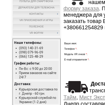
наше
ПУЛЬТЫ ДЛЯ СМАРТФОНА
форму заказа
. 
ДЕРЖАТЕЛИ ДЛЯ ТЕЛЕФОНА
менеджера для 
КОНТАКТЫ
заказать товар 
VR ПРИЛОЖЕНИЯ И ИГРЫ
+380661254829 
ПОЛЕЗНОЕ
VR ФОРУМ
Наши телефоны:
Ваше имя:
(093) 140-31-69
Телефон
*
:
(098) 079-96-09
Модель VR очков
*
:
(066) 125-48-29
E-mail отправителя
*
:
График работы:
Пн-Вс: с 9:00 до 20:00
Прием заказов на сайте
24/7
Доста
Доставка:
Курьерская доставка по
транс
г. Днепр - 60 грн.
Тайм
,
Мист Экс
Курьерской службой по
Украине (1-2 дня)
Днепр составляе