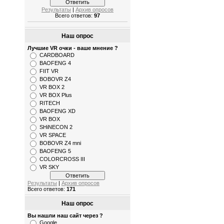
Результаты
|
Архив опросов
Всего ответов:
97
Наш опрос
Лучшие VR очки - ваше мнение ?
CARDBOARD
BAOFENG 4
FIIT VR
BOBOVR Z4
VR BOX 2
VR BOX Plus
RITECH
BAOFENG XD
VR BOX
SHiNECON 2
VR SPACE
BOBOVR Z4 mni
BAOFENG 5
COLORCROSS III
VR SKY
Результаты
|
Архив опросов
Всего ответов:
171
Наш опрос
Вы нашли наш сайт через ?
Google