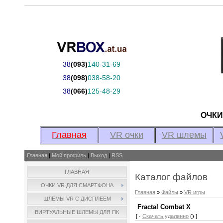
38
(093)
140-31-69
38
(098)
038-58-20
38
(066)
125-48-29
ОЧК
Главная
VR очки
VR шлемы
Главная
|
Мой профиль
|
Выход
|
RSS
ГЛАВНАЯ
Каталог файлов
ОЧКИ VR ДЛЯ СМАРТФОНА
Главная
»
Файлы
»
VR игры
ШЛЕМЫ VR С ДИСПЛЕЕМ
Fractal Combat X
ВИРТУАЛЬНЫЕ ШЛЕМЫ ДЛЯ ПК
[ ·
Скачать удаленно
() ]