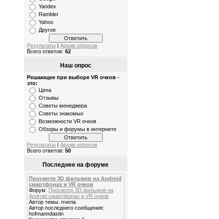
Yandex
Rambler
Yahoo
Другое
Результаты
|
Архив опросов
Всего ответов:
62
Наш опрос
Решающее при выборе VR очков -
это:
Цена
Отзывы
Советы менеджера
Советы знакомых
Возможности VR очков
Обзоры и форумы в интернете
Результаты
|
Архив опросов
Всего ответов:
50
Последнее на форуме
Просмотр 3D фильмов на Android
смартфонах и VR очков
Форум:
Просмотр 3D фильмов на
Android смартфонах и VR очков
Автор темы: пчела
Автор последнего сообщения:
hofmanndastin