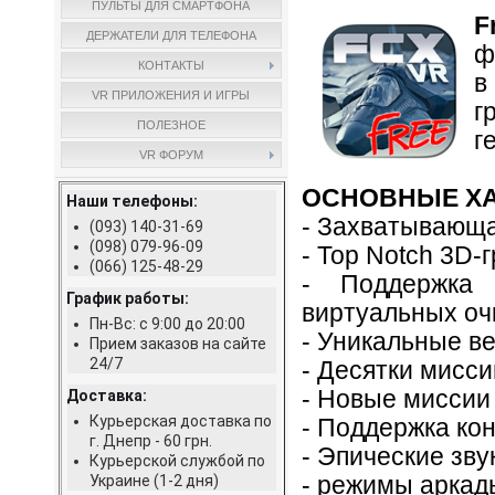
ПУЛЬТЫ ДЛЯ СМАРТФОНА
F
ДЕРЖАТЕЛИ ДЛЯ ТЕЛЕФОНА
ф
КОНТАКТЫ
в
VR ПРИЛОЖЕНИЯ И ИГРЫ
г
ПОЛЕЗНОЕ
г
VR ФОРУМ
ОСНОВНЫЕ ХА
Наши телефоны:
- Захватывающа
(093) 140-31-69
(098) 079-96-09
- Top Notch 3D-
(066) 125-48-29
- Поддержка 
График работы:
виртуальных оч
Пн-Вс: с 9:00 до 20:00
- Уникальные 
Прием заказов на сайте
24/7
- Десятки мисси
- Новые миссии
Доставка:
Курьерская доставка по
- Поддержка кон
г. Днепр - 60 грн.
- Эпические зв
Курьерской службой по
Украине (1-2 дня)
- режимы аркад