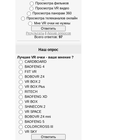
Просмотра фильмов
Просмотра VR видео
Просмотра панорам 360
Просмотра телеканалов онлайн
Мне VR очки не нужны
Результаты
|
Архив опросов
Всего ответов:
97
Наш опрос
Лучшие VR очки - ваше мнение ?
CARDBOARD
BAOFENG 4
FIIT VR
BOBOVR Z4
VR BOX 2
VR BOX Plus
RITECH
BAOFENG XD
VR BOX
SHiNECON 2
VR SPACE
BOBOVR Z4 mni
BAOFENG 5
COLORCROSS III
VR SKY