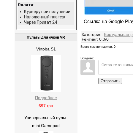
Оплата:
Курьеру при получении
Наложенный платеж
Ссылка на Google Pla
Через Приват 24
Категория
:
Виртуальная р
Пульты для очков VR
Рейтинг
:
0.0
/
0
Всего комментариев
:
0
Virtoba S1
Войдите:
Отправить
Подробнее
697
грн
Универсальный пульт
mini Gamepad