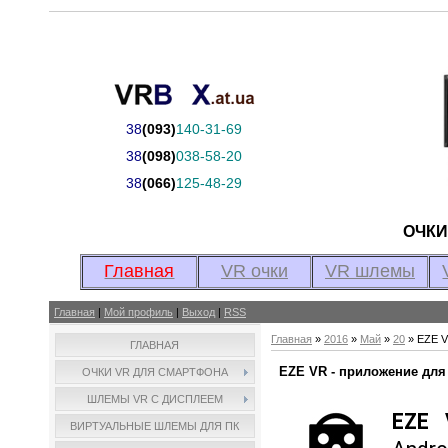
38
(093)
140-31-69
38
(098)
038-58-20
38
(066)
125-48-29
ОЧК
Главная
VR очки
VR шлемы
Главная
|
Мой профиль
|
Выход
|
RSS
Главная
»
2016
»
Май
»
20
» EZE V
ГЛАВНАЯ
EZE VR - приложение для
ОЧКИ VR ДЛЯ СМАРТФОНА
ШЛЕМЫ VR С ДИСПЛЕЕМ
EZE 
ВИРТУАЛЬНЫЕ ШЛЕМЫ ДЛЯ ПК