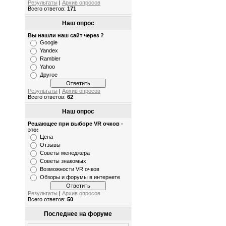
Результаты
|
Архив опросов
Всего ответов:
171
Наш опрос
Вы нашли наш сайт через ?
Google
Yandex
Rambler
Yahoo
Другое
Результаты
|
Архив опросов
Всего ответов:
62
Наш опрос
Решающее при выборе VR очков -
это:
Цена
Отзывы
Советы менеджера
Советы знакомых
Возможности VR очков
Обзоры и форумы в интернете
Результаты
|
Архив опросов
Всего ответов:
50
Последнее на форуме