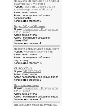
Просмотр 3D фильмов на Android
смартфонах и VR очков
Форум:
Просмотр 3D фильмов на
Android смартфонах и VR очков
Автор темы: пчела
Автор последнего сообщения:
hofmanndastin
Количество ответов: 6
Видео 360 для VR очков
Форум:
Приложения, 3D видео, игры
для VR очков
Автор темы: пчела
Автор последнего сообщения:
cherry-0304
Количество ответов: 4
Новости виртуальной реальности
Форум:
Новости в мире VR и 3D
Автор темы: пчела
Автор последнего сообщения:
onlymessage
Количество ответов: 12
VR SKY CX-V3
Форум:
VR SKY CX-V3
Автор темы: пчела
Автор последнего сообщения: пчела
Количество ответов: 1
Виртуальные игры
Форум:
Приложения, 3D видео, игры
для VR очков
Автор темы: пчела
Автор последнего сообщения: пчела
Количество ответов: 3
QR коды для очков виртуальной