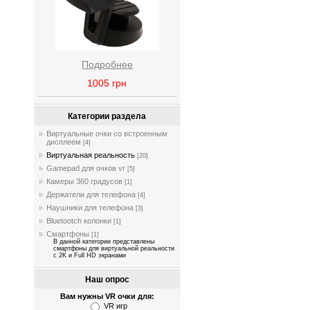
Подробнее
1005
грн
Категории раздела
Виртуальные очки со встроенным
дисплеем
[4]
Виртуальная реальность
[20]
Gamepad для очков vr
[5]
Камеры 360 градусов
[1]
Держатели для телефона
[4]
Наушники для телефона
[3]
Bluetootch колонки
[1]
Смартфоны
[1]
В данной категории представлены
смартфоны для виртуальной реальности
с 2K и Full HD экранами
Наш опрос
Вам нужны VR очки для:
VR игр