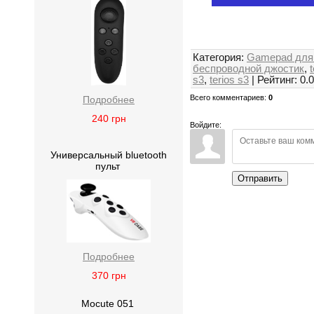
Категория
:
Gamepad для 
беспроводной джостик
,
s3
,
terios s3
|
Рейтинг
:
0.0
Всего комментариев
:
0
Подробнее
240
грн
Войдите:
Универсальный bluetooth
пульт
Отправить
Подробнее
370
грн
Mocute 051