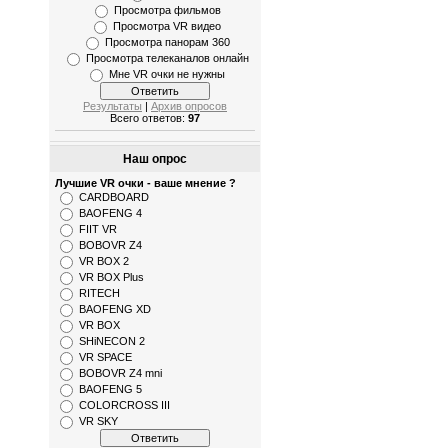
Просмотра фильмов
Просмотра VR видео
Просмотра панорам 360
Просмотра телеканалов онлайн
Мне VR очки не нужны
Результаты
|
Архив опросов
Всего ответов:
97
Наш опрос
Лучшие VR очки - ваше мнение ?
CARDBOARD
BAOFENG 4
FIIT VR
BOBOVR Z4
VR BOX 2
VR BOX Plus
RITECH
BAOFENG XD
VR BOX
SHiNECON 2
VR SPACE
BOBOVR Z4 mni
BAOFENG 5
COLORCROSS III
VR SKY