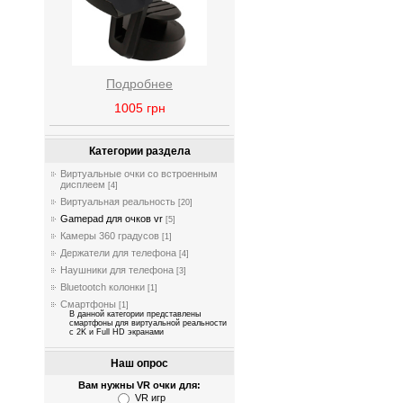
Подробнее
1005
грн
Категории раздела
Виртуальные очки со встроенным
дисплеем
[4]
Виртуальная реальность
[20]
Gamepad для очков vr
[5]
Камеры 360 градусов
[1]
Держатели для телефона
[4]
Наушники для телефона
[3]
Bluetootch колонки
[1]
Смартфоны
[1]
В данной категории представлены
смартфоны для виртуальной реальности
с 2K и Full HD экранами
Наш опрос
Вам нужны VR очки для:
VR игр