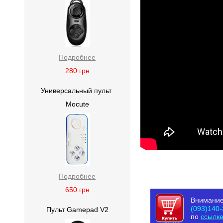
Подробнее
280
грн
Универсальный пульт
Mocute
Подробнее
650
грн
Внимание
(093)140-
Пульт Gamepad V2
по
ссылк