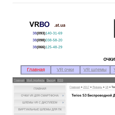
38
(093)
140-31-69
38
(098)
038-58-20
38
(066)
125-48-29
ОЧК
Главная
VR очки
VR шлемы
Главная
|
Мой профиль
|
Выход
|
RSS
Главная
»
2017
»
Январь
»
18
» Te
ГЛАВНАЯ
Terios S3 Беспроводной 
ОЧКИ VR ДЛЯ СМАРТФОНА
ШЛЕМЫ VR С ДИСПЛЕЕМ
ВИРТУАЛЬНЫЕ ШЛЕМЫ ДЛЯ ПК