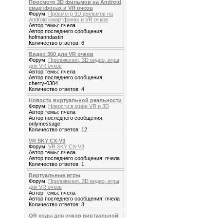
Просмотр 3D фильмов на Android
смартфонах и VR очков
Форум:
Просмотр 3D фильмов на
Android смартфонах и VR очков
Автор темы: пчела
Автор последнего сообщения:
hofmanndastin
Количество ответов: 6
Видео 360 для VR очков
Форум:
Приложения, 3D видео, игры
для VR очков
Автор темы: пчела
Автор последнего сообщения:
cherry-0304
Количество ответов: 4
Новости виртуальной реальности
Форум:
Новости в мире VR и 3D
Автор темы: пчела
Автор последнего сообщения:
onlymessage
Количество ответов: 12
VR SKY CX-V3
Форум:
VR SKY CX-V3
Автор темы: пчела
Автор последнего сообщения: пчела
Количество ответов: 1
Виртуальные игры
Форум:
Приложения, 3D видео, игры
для VR очков
Автор темы: пчела
Автор последнего сообщения: пчела
Количество ответов: 3
QR коды для очков виртуальной