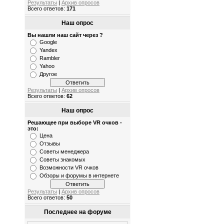
Результаты
|
Архив опросов
Всего ответов:
171
Наш опрос
Вы нашли наш сайт через ?
Google
Yandex
Rambler
Yahoo
Другое
Результаты
|
Архив опросов
Всего ответов:
62
Наш опрос
Решающее при выборе VR очков -
это:
Цена
Отзывы
Советы менеджера
Советы знакомых
Возможности VR очков
Обзоры и форумы в интернете
Результаты
|
Архив опросов
Всего ответов:
50
Последнее на форуме