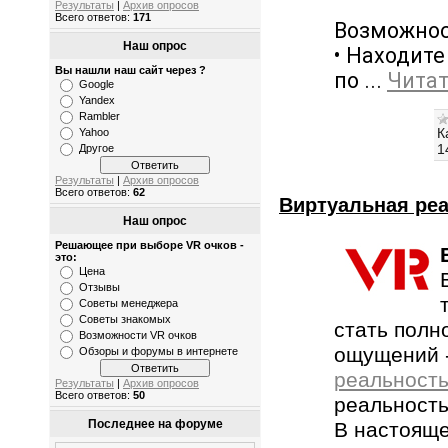
Результаты
|
Архив опросов
Всего ответов:
171
Возможнос
Наш опрос
• Находите
Вы нашли наш сайт через ?
по
...
Читат
Google
Yandex
Rambler
К
Yahoo
1
Другое
Результаты
|
Архив опросов
Всего ответов:
62
Виртуальная реа
Наш опрос
Решающее при выборе VR очков -
это:
Цена
Отзывы
Советы менеджера
Советы знакомых
стать полн
Возможности VR очков
ощущений -
Обзоры и форумы в интернете
реальност
Результаты
|
Архив опросов
Всего ответов:
50
реальность
Последнее на форуме
В настояще