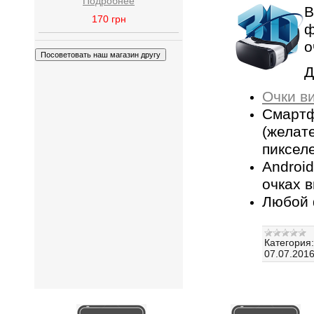
Подробнее
В
170
грн
ф
о
Д
Очки в
Смартф
(желат
пиксел
Androi
очках 
Любой 
Категория:
07.07.201