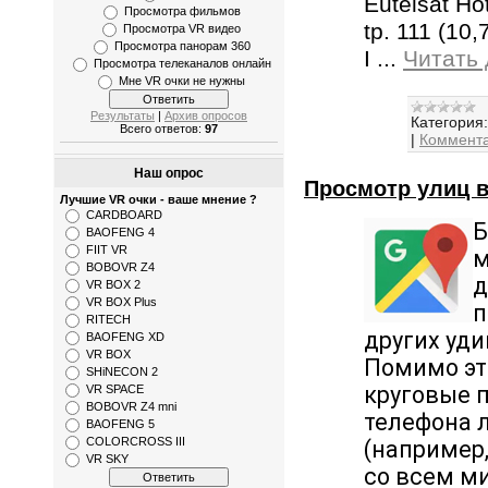
Eutelsat Ho
Просмотра фильмов
tp. 111 (10
Просмотра VR видео
Просмотра панорам 360
I
...
Читать
Просмотра телеканалов онлайн
Мне VR очки не нужны
Результаты
|
Архив опросов
Категория:
Всего ответов:
97
|
Коммента
Наш опрос
Просмотр улиц в
Лучшие VR очки - ваше мнение ?
CARDBOARD
Б
BAOFENG 4
FIIT VR
м
BOBOVR Z4
д
VR BOX 2
VR BOX Plus
п
RITECH
других уд
BAOFENG XD
VR BOX
Помимо эт
SHiNECON 2
круговые 
VR SPACE
BOBOVR Z4 mni
телефона 
BAOFENG 5
COLORCROSS III
(например
VR SKY
со всем м