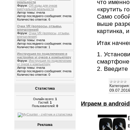
что именно
реальности
Форум:
QR коды для очков
«крутить г
виртуальной реальности
Автор темы: пчела
Само собой
Автор последнего сообщения: пчела
Количество ответов: 6
выше разре
Очки VR (вопросы, отзывы,
картинка, 
впечатления)
Форум:
Очки VR (вопросы, отзывы,
впечатления)
Автор темы: пчела
Итак начне
Автор последнего сообщения: пчела
Количество ответов: 1
1. Установ
Инструкция по подключению и
настройке vr очков к компьютеру
смартфоне
Форум:
Инструкция по подключению
vr очков к компьютеру
2. Введите
Автор темы: пчела
Автор последнего сообщения: пчела
Количество ответов: 0
Категория:
Статистика
09.07.201
Онлайн всего:
1
Играем в androi
Гостей:
1
Пользователей:
0
Реклама