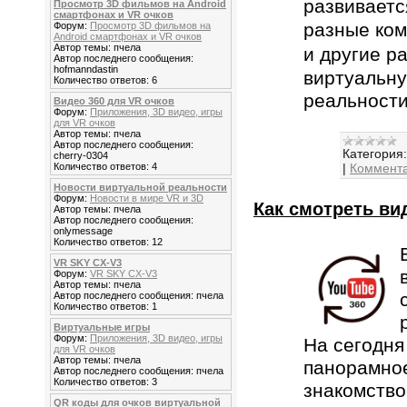
развиваетс
Просмотр 3D фильмов на Android
смартфонах и VR очков
разные ко
Форум:
Просмотр 3D фильмов на
Android смартфонах и VR очков
Автор темы: пчела
и другие
ра
Автор последнего сообщения:
hofmanndastin
виртуальну
Количество ответов: 6
реальности
Видео 360 для VR очков
Форум:
Приложения, 3D видео, игры
для VR очков
Автор темы: пчела
Автор последнего сообщения:
Категория:
cherry-0304
|
Коммента
Количество ответов: 4
Новости виртуальной реальности
Форум:
Новости в мире VR и 3D
Как смотреть ви
Автор темы: пчела
Автор последнего сообщения:
onlymessage
Количество ответов: 12
VR SKY CX-V3
Форум:
VR SKY CX-V3
Автор темы: пчела
Автор последнего сообщения: пчела
Количество ответов: 1
Виртуальные игры
Форум:
Приложения, 3D видео, игры
На сегодн
для VR очков
Автор темы: пчела
панорамное
Автор последнего сообщения: пчела
Количество ответов: 3
знакомство
QR коды для очков виртуальной