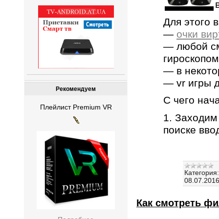
Для этого 
—
очки ви
— любой см
гироскопом
— в некото
— vr игры 
Рекомендуем
С чего нач
Плейлист Premium VR
1. Заходим
поиске вво
Категория:
08.07.201
Как смотреть фи