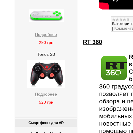
Категория:
|
Коммента
Подробнее
RT 360
290
грн
Terios S3
R
в
О
б
360 градус
позволяет 
Подробнее
обзора и п
520
грн
изображени
мобильных 
новостные 
Смартфоны для VR
помощью п