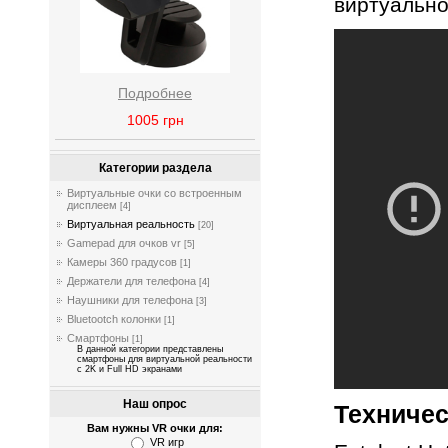
виртуально
Подробнее
1005
грн
Категории раздела
Виртуальные очки со встроенным
дисплеем
[4]
Виртуальная реальность
[20]
Gamepad для очков vr
[5]
Камеры 360 градусов
[1]
Держатели для телефона
[4]
Наушники для телефона
[3]
Bluetootch колонки
[1]
Смартфоны
[1]
В данной категории представлены
смартфоны для виртуальной реальности
с 2K и Full HD экранами
Наш опрос
Техничес
Вам нужны VR очки для:
VR игр