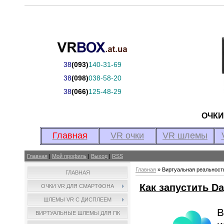
38
(093)
140-31-69
38
(098)
038-58-20
38
(066)
125-48-29
ОЧК
Главная
VR очки
VR шлемы
Главная
|
Мой профиль
|
Выход
|
RSS
Главная
»
Виртуальная реальност
ГЛАВНАЯ
Как запустить D
ОЧКИ VR ДЛЯ СМАРТФОНА
ШЛЕМЫ VR С ДИСПЛЕЕМ
В
ВИРТУАЛЬНЫЕ ШЛЕМЫ ДЛЯ ПК