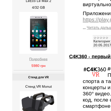
LeEco Le Max 2
виртуально
4/32 GB
Приложение
https://pla
...
Читать даль
Категория:
20.05.201
C4K360 - первый
Подробнее
5980
грн
#
П
Стенд для VR
спорта а т
Стенд VR Monut
концерты и
360° видео
код, после
смартфоне