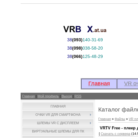
38
(093)
140-31-69
38
(098)
038-58-20
38
(066)
125-48-29
Главная
VR о
Главная
|
Мой профиль
|
Выход
|
RSS
ГЛАВНАЯ
Каталог файл
ОЧКИ VR ДЛЯ СМАРТФОНА
Главная
»
Файлы
»
VR п
ШЛЕМЫ VR С ДИСПЛЕЕМ
VRTV Free - плеер
ВИРТУАЛЬНЫЕ ШЛЕМЫ ДЛЯ ПК
[
Скачать с сервера
(14.