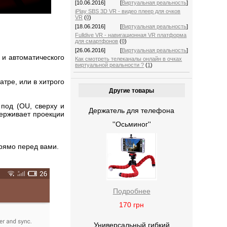
[10.06.2016]
[
Виртуальная реальность
]
iPlay SBS 3D VR - видео плеер для очков
VR
(
0
)
[18.06.2016]
[
Виртуальная реальность
]
Fulldive VR - навигационная VR платформа
для смартфонов
(
0
)
[26.06.2016]
[
Виртуальная реальность
]
 и автоматического
Как смотреть телеканалы онлайн в очках
виртуальной реальности ?
(
1
)
тре, или в хитрого
Другие товары
под (OU, сверху и
Держатель для телефона
держивает проекции
''Осьминог''
прямо перед вами.
Подробнее
170
грн
Универсальный гибкий