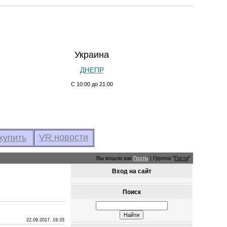
Украина
ДНЕПР
С 10:00 до 21:00
VR новости
купить
Вы вошли как
Гость
|
Группа
"
Гости
"
Вход на сайт
Поиск
22.09.2017, 19:33