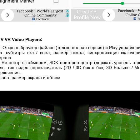
V VR Video Playere:
: Открыть браузер файлов (только полная версия) и Play управлен
а: субтитры вкл / выкл, размер текста, синхронизация включен
крана.
 Re-центр с таймером, SDK повторно центр (держать уровень гори
ль, тип видео переключатель (2D / 3D бок о бок, 3D Больше / М
еключения.
рана: размер экрана и объем