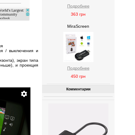
Подробнее
363
грн
MiraScreen
ия
ия / выключения и
зонта), экран типа
еньше), и проекция
Подробнее
450
грн
Комментарии