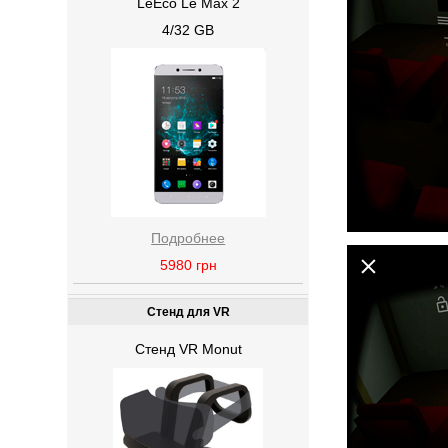
LeEco Le Max 2
4/32 GB
Подробнее
5980
грн
Стенд для VR
Стенд VR Monut