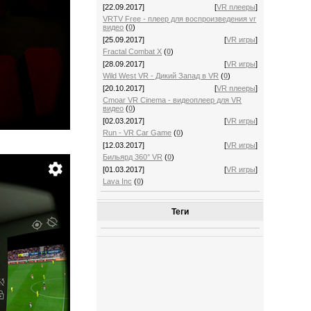
[22.09.2017]
[
VR плееры
]
VRTV Free - плеер для воспроизведения vr
видео
(
0
)
[25.09.2017]
[
VR игры
]
Fractal Combat X
(
0
)
[28.09.2017]
[
VR игры
]
Wild West VR - Дикий Запад в VR
(
0
)
[20.10.2017]
[
VR плееры
]
Cmoar VR Cinema - видеоплеер для VR
видео
(
0
)
[02.03.2017]
[
VR игры
]
Run - VR Car Game
(
0
)
[12.03.2017]
[
VR игры
]
Бильярд 360° VR
(
0
)
[01.03.2017]
[
VR игры
]
Lava Inc
(
0
)
Теги