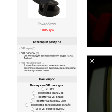
Подробнее
1005
грн
Категории раздела
VR игры
[7]
VR плееры
[2]
VR плееры для воспроизведения видео на OC
Android
VR приложения
[1]
В данной категории вы можете скачать
бесплатно приложения виртуальной реальности
для виртуальных очков
Наш опрос
Вам нужны VR очки для:
VR игр
Просмотра фильмов
Просмотра VR видео
Просмотра панорам 360
Просмотра телеканалов онлайн
Мне VR очки не нужны