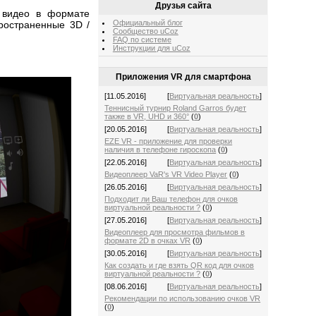
Друзья сайта
 видео в формате
Официальный блог
ространенные 3D /
Сообщество uCoz
FAQ по системе
Инструкции для uCoz
Приложения VR для смартфона
[11.05.2016]
[
Виртуальная реальность
]
Теннисный турнир Roland Garros будет
также в VR, UHD и 360°
(
0
)
[20.05.2016]
[
Виртуальная реальность
]
EZE VR - приложение для проверки
наличия в телефоне гироскопа
(
0
)
[22.05.2016]
[
Виртуальная реальность
]
Видеоплеер VaR's VR Video Player
(
0
)
[26.05.2016]
[
Виртуальная реальность
]
Подходит ли Ваш телефон для очков
виртуальной реальности ?
(
0
)
[27.05.2016]
[
Виртуальная реальность
]
Видеоплеер для просмотра фильмов в
формате 2D в очках VR
(
0
)
[30.05.2016]
[
Виртуальная реальность
]
Как создать и где взять QR код для очков
виртуальной реальности ?
(
0
)
[08.06.2016]
[
Виртуальная реальность
]
Рекомендации по использованию очков VR
(
0
)