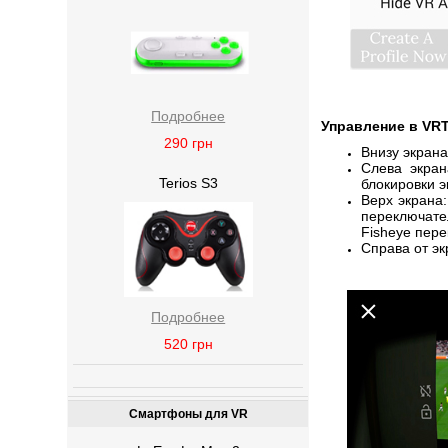
Подробнее
Управление в VRT
290
грн
Внизу экрана
Слева экран
Terios S3
блокировки э
Верх экрана:
переключате
Fisheye пер
Справа от эк
Подробнее
520
грн
Смартфоны для VR