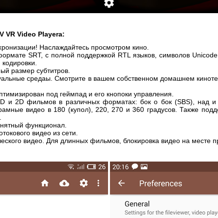
 VR Video Playera:
хронизации! Наслаждайтесь просмотром кино.
формате SRT, с полной поддержкой RTL языков, символов Unicode
 кодировки.
ый размер субтитров.
уальные средаы. Смотрите в вашем собственном домашнем кинотеа
птимизирован под геймпад и его кнопоки управления.
D и 2D фильмов в различных форматах: бок о бок (SBS), над и 
рамные видео в 180 (купол), 220, 270 и 360 градусов. Также под
.
онятный функционал.
токового видео из сети.
ческого видео. Для длинных фильмов, блокировка видео на месте 