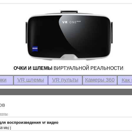
ОЧКИ И ШЛЕМЫ
ВИРТУАЛЬНОЙ РЕАЛЬНОСТИ
чки
VR шлемы
VR пульты
Камеры 360
Как 
ов
лееры
 для воспроизведения vr видео
58 Mb) ]