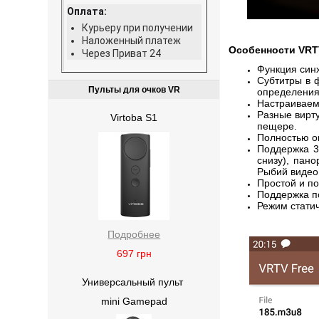
Оплата:
Курьеру при получении
Наложенный платеж
Особенности VRTV
Через Приват 24
Функция син
Субтитры в 
Пульты для очков VR
определения
Настраиваем
Разные вирт
Virtoba S1
пещере.
Полностью о
Поддержка 3
снизу), пано
Рыбий видео
Простой и п
Поддержка по
Режим стати
Подробнее
697
грн
Универсальный пульт
mini Gamepad