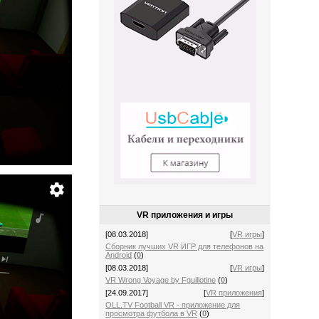
VR приложения и игры
[08.03.2018]
[
VR игры
]
Сборник лучших VR ИГР для телефонов на
Android
(
0
)
[08.03.2018]
[
VR игры
]
VR Wrong Voyage by Fguillotine
(
0
)
[24.09.2017]
[
VR приложения
]
OLL.TV Football VR - приложение для
просмотра футбола в VR
(
0
)