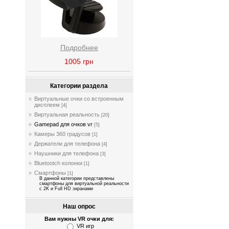
Подробнее
1005
грн
Категории раздела
Виртуальные очки со встроенным
дисплеем
[4]
Виртуальная реальность
[20]
Gamepad для очков vr
[5]
Камеры 360 градусов
[1]
Держатели для телефона
[4]
Наушники для телефона
[3]
Bluetootch колонки
[1]
Смартфоны
[1]
В данной категории представлены
смартфоны для виртуальной реальности
с 2K и Full HD экранами
Наш опрос
Вам нужны VR очки для:
VR игр