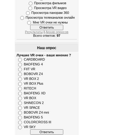
Просмотра фильмов
Просмотра VR видео
Просмотра панорам 360
Просмотра телеканалов онлайн
Мне VR очки не нужны
Результаты
|
Архив опросов
Всего ответов:
97
Наш опрос
Лучшие VR очки - ваше мнение ?
CARDBOARD
BAOFENG 4
FIIT VR
BOBOVR Z4
VR BOX 2
VR BOX Plus
RITECH
BAOFENG XD
VR BOX
SHiNECON 2
VR SPACE
BOBOVR Z4 mni
BAOFENG 5
COLORCROSS III
VR SKY