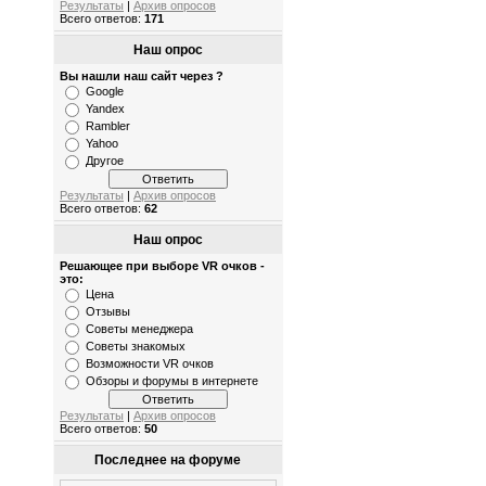
Результаты
|
Архив опросов
Всего ответов:
171
Наш опрос
Вы нашли наш сайт через ?
Google
Yandex
Rambler
Yahoo
Другое
Результаты
|
Архив опросов
Всего ответов:
62
Наш опрос
Решающее при выборе VR очков -
это:
Цена
Отзывы
Советы менеджера
Советы знакомых
Возможности VR очков
Обзоры и форумы в интернете
Результаты
|
Архив опросов
Всего ответов:
50
Последнее на форуме