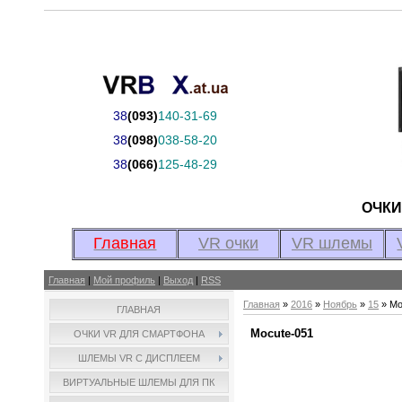
38
(093)
140-31-69
38
(098)
038-58-20
38
(066)
125-48-29
ОЧК
Главная
VR очки
VR шлемы
Главная
|
Мой профиль
|
Выход
|
RSS
Главная
»
2016
»
Ноябрь
»
15
» Mo
ГЛАВНАЯ
Mocute-051
ОЧКИ VR ДЛЯ СМАРТФОНА
ШЛЕМЫ VR С ДИСПЛЕЕМ
ВИРТУАЛЬНЫЕ ШЛЕМЫ ДЛЯ ПК