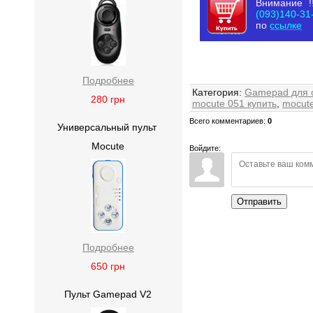
Внимание !
(093)140-31
по
ссылке
Подробнее
Категория
:
Gamepad для о
280
грн
mocute 051 купить
,
mocut
Всего комментариев
:
0
Универсальный пульт
Mocute
Войдите:
Отправить
Подробнее
650
грн
Пульт Gamepad V2