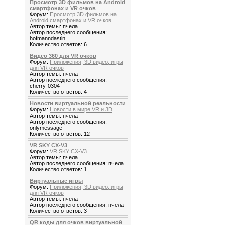
Просмотр 3D фильмов на Android
смартфонах и VR очков
Форум:
Просмотр 3D фильмов на
Android смартфонах и VR очков
Автор темы: пчела
Автор последнего сообщения:
hofmanndastin
Количество ответов: 6
Видео 360 для VR очков
Форум:
Приложения, 3D видео, игры
для VR очков
Автор темы: пчела
Автор последнего сообщения:
cherry-0304
Количество ответов: 4
Новости виртуальной реальности
Форум:
Новости в мире VR и 3D
Автор темы: пчела
Автор последнего сообщения:
onlymessage
Количество ответов: 12
VR SKY CX-V3
Форум:
VR SKY CX-V3
Автор темы: пчела
Автор последнего сообщения: пчела
Количество ответов: 1
Виртуальные игры
Форум:
Приложения, 3D видео, игры
для VR очков
Автор темы: пчела
Автор последнего сообщения: пчела
Количество ответов: 3
QR коды для очков виртуальной