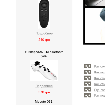
Подробнее
240
грн
Универсальный bluetooth
пульт
Как см
Как иг
Как см
Как см
Подробнее
Где вз
370
грн
Как по
Mocute 051