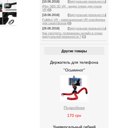
[10.06.2016]
[
Виртуальная реальность
]
iPlay SBS 3D VR - видео плеер для очков
VR
(
0
)
[18.06.2016]
[
Виртуальная реальность
]
Fulldive VR - навигационная VR платформа
для смартфонов
(
0
)
[26.06.2016]
[
Виртуальная реальность
]
Как смотреть телеканалы онлайн в очках
виртуальной реальности ?
(
1
)
Другие товары
Держатель для телефона
''Осьминог''
Подробнее
170
грн
Универсальный гибкий