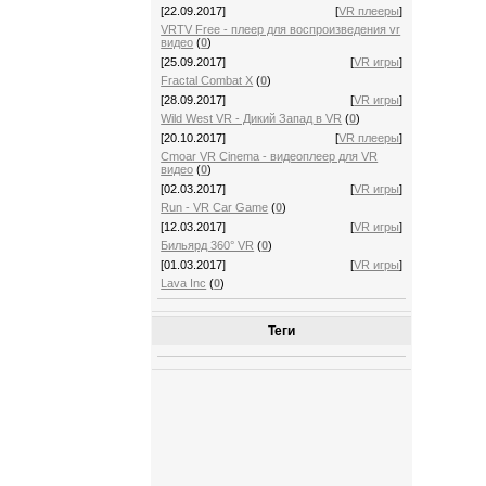
[22.09.2017]
[
VR плееры
]
VRTV Free - плеер для воспроизведения vr
видео
(
0
)
[25.09.2017]
[
VR игры
]
Fractal Combat X
(
0
)
[28.09.2017]
[
VR игры
]
Wild West VR - Дикий Запад в VR
(
0
)
[20.10.2017]
[
VR плееры
]
Cmoar VR Cinema - видеоплеер для VR
видео
(
0
)
[02.03.2017]
[
VR игры
]
Run - VR Car Game
(
0
)
[12.03.2017]
[
VR игры
]
Бильярд 360° VR
(
0
)
[01.03.2017]
[
VR игры
]
Lava Inc
(
0
)
Теги