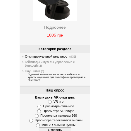
Подробнее
1005
грн
Категории раздела
Очки виртуальной реальности
[35]
Геймпады и пульты управления с
bluetooth
[2]
Наушники
[0]
В данной категории вы можете выбрать и
купить наушники для смартфона проводные и
bluetootch
Наш опрос
Вам нужны VR очки для:
VR игр
Просмотра фильмов
Просмотра VR видео
Просмотра панорам 360
Просмотра телеканалов онлайн
Мне VR очки не нужны