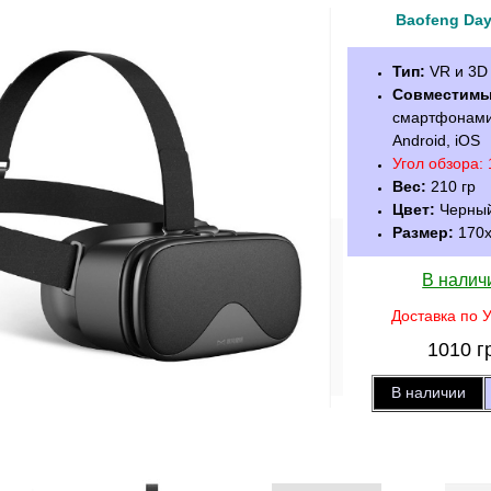
Baofeng Da
Тип:
VR и 3D 
Совместимы
смартфонами 
Android, iOS
Угол обзора: 
Вес:
210 гр
Цвет:
Черны
Размер:
170х
В налич
Доставка по 
1010
г
В наличии