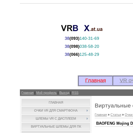
38
(093)
140-31-69
38
(098)
038-58-20
38
(066)
125-48-29
Главная
VR о
Главная
|
Мой профиль
|
Выход
|
RSS
ГЛАВНАЯ
Виртуальные 
ОЧКИ VR ДЛЯ СМАРТФОНА
Главная
»
Статьи
»
Очки
ШЛЕМЫ VR С ДИСПЛЕЕМ
BAOFENG Mojing D
ВИРТУАЛЬНЫЕ ШЛЕМЫ ДЛЯ ПК