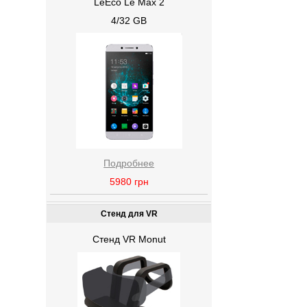
LeEco Le Max 2
4/32 GB
Подробнее
5980
грн
Стенд для VR
Стенд VR Monut