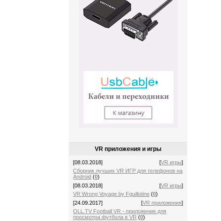
VR приложения и игры
[08.03.2018]
[
VR игры
]
Сборник лучших VR ИГР для телефонов на
Android
(
0
)
[08.03.2018]
[
VR игры
]
VR Wrong Voyage by Fguillotine
(
0
)
[24.09.2017]
[
VR приложения
]
OLL.TV Football VR - приложение для
просмотра футбола в VR
(
0
)