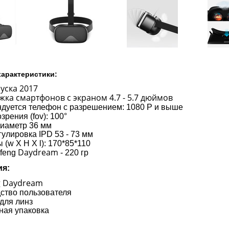
характеристики:
уска 2017
ка смартфонов с экраном 4.7 - 5.7 дюймов
дуется телефон с разрешением: 1080 P и выше
зрения (fov): 100°
иаметр 36 мм
гулировка IPD 53 - 73 мм
 (w X H X l): 170*85*110
Daydream
ofeng
- 220 гр
ия:
g Daydream
ство пользователя
для линз
ная упаковка