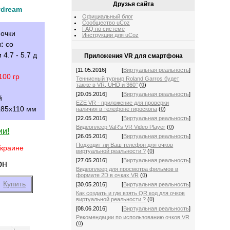
Друзья сайта
ydream
Официальный блог
Сообщество uCoz
FAQ по системе
очки
Инструкции для uCoz
:
со
4.7 - 5.7 д
Приложения VR для смартфона
[11.05.2016]
[
Виртуальная реальность
]
100 гр
Теннисный турнир Roland Garros будет
также в VR, UHD и 360°
(
0
)
[20.05.2016]
[
Виртуальная реальность
]
й
EZE VR - приложение для проверки
85х110 мм
наличия в телефоне гироскопа
(
0
)
[22.05.2016]
[
Виртуальная реальность
]
Видеоплеер VaR's VR Video Player
(
0
)
ии!
[26.05.2016]
[
Виртуальная реальность
]
Подходит ли Ваш телефон для очков
Украине
виртуальной реальности ?
(
0
)
[27.05.2016]
[
Виртуальная реальность
]
рн
Видеоплеер для просмотра фильмов в
формате 2D в очках VR
(
0
)
Купить
[30.05.2016]
[
Виртуальная реальность
]
Как создать и где взять QR код для очков
виртуальной реальности ?
(
0
)
[08.06.2016]
[
Виртуальная реальность
]
Рекомендации по использованию очков VR
(
0
)