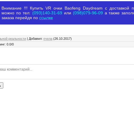
Внимание !!! Купить VR очки Baofeng Daydream с доставкой 
можно по тел:
(093)140-31-69
или
(098)079-96-09
а также запол
заказа перейдя по
ссылке
льной реальности
|
Добавил
:
пчела
(26.10.2017)
инг
:
0.0
/
0
ь