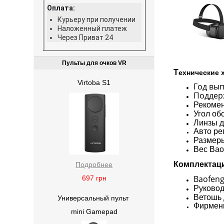
Оплата:
Курьеру при получении
Наложенный платеж
Через Приват 24
Пульты для очков VR
Т
ехнические 
Virtoba S1
Год вып
Поддерж
Рекомен
Угол обо
Линзы д
Авто ре
Размеры
Вес Ba
Комплектац
Подробнее
Baofen
697
грн
Руковод
Ветошь 
Универсальный пульт
Фирмен
mini Gamepad