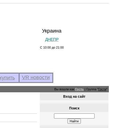
Украина
ДНЕПР
С 10:00 до 21:00
VR новости
купить
Вы вошли как
Гость
|
Группа
"
Гости
"
Вход на сайт
Поиск