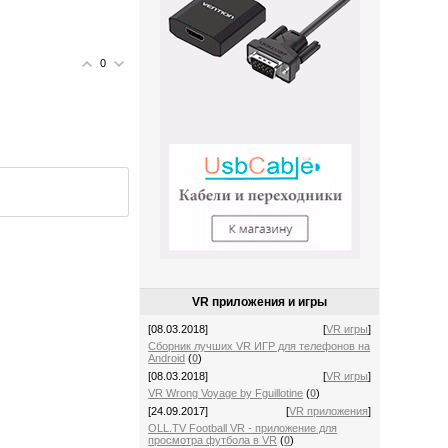
0
VR приложения и игры
[08.03.2018]
[
VR игры
]
Сборник лучших VR ИГР для телефонов на
Android
(
0
)
[08.03.2018]
[
VR игры
]
VR Wrong Voyage by Fguillotine
(
0
)
[24.09.2017]
[
VR приложения
]
OLL.TV Football VR - приложение для
просмотра футбола в VR
(
0
)