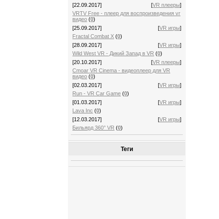
[22.09.2017]
[
VR плееры
]
VRTV Free - плеер для воспроизведения vr
видео
(
0
)
[25.09.2017]
[
VR игры
]
Fractal Combat X
(
0
)
[28.09.2017]
[
VR игры
]
Wild West VR - Дикий Запад в VR
(
0
)
[20.10.2017]
[
VR плееры
]
Cmoar VR Cinema - видеоплеер для VR
видео
(
0
)
[02.03.2017]
[
VR игры
]
Run - VR Car Game
(
0
)
[01.03.2017]
[
VR игры
]
Lava Inc
(
0
)
[12.03.2017]
[
VR игры
]
Бильярд 360° VR
(
0
)
Теги