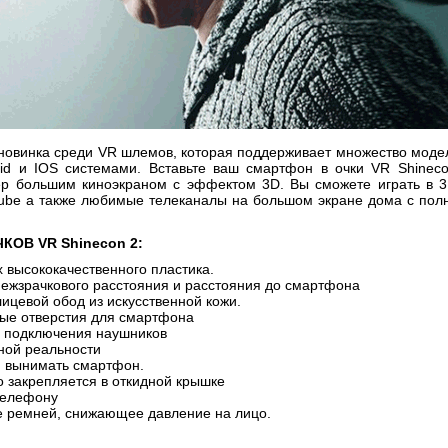
 новинка среди VR шлемов, которая поддерживает множество мод
id и IOS системами. Вставьте ваш смартфон в очки VR Shinec
ер большим киноэкраном с эффектом 3D. Вы сможете играть в 3
Tube а также любимые телеканалы на большом экране дома с пол
КОВ VR Shinecon 2:
 высококачественного пластика.
межзрачкового расстояния и расстояния до смартфона
лицевой обод из искусственной кожи.
ные отверстия для смартфона
я подключения наушников
ной реальности
и вынимать смартфон.
 закрепляется в откидной крышке
телефону
е ремней, снижающее давление на лицо.