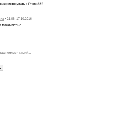
використовувать з iPhoneSE?
• 21:08, 17.10.2016
ела
а можливість є
ь