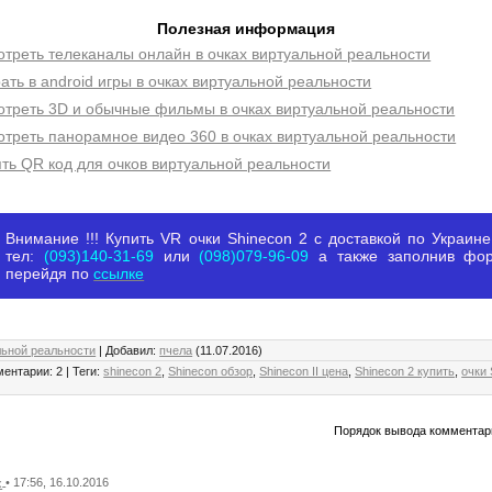
Полезная информация
отреть телеканалы онлайн в очках виртуальной реальности
рать в android игры в очках виртуальной реальности
отреть 3D и обычные фильмы в очках виртуальной реальности
отреть панорамное видео 360 в очках виртуальной реальности
ять QR код для очков виртуальной реальности
Внимание !!! Купить VR очки Shinecon 2 с доставкой по Украин
тел:
(093)140-31-69
или
(098)079-96-09
а также заполнив фор
перейдя по
ссылке
льной реальности
|
Добавил
:
пчела
(11.07.2016)
ментарии
:
2
|
Теги
:
shinecon 2
,
Shinecon обзор
,
Shinecon II цена
,
Shinecon 2 купить
,
очки 
Порядок вывода комментар
• 17:56, 16.10.2016
x