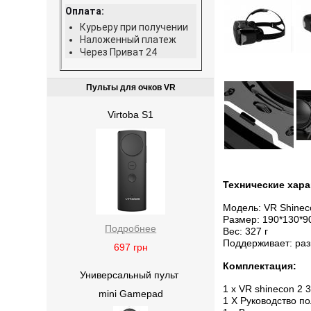
Оплата:
Курьеру при получении
Наложенный платеж
Через Приват 24
Пульты для очков VR
Virtoba S1
Технические хара
Модель: VR Shinec
Размер: 190*130*9
Подробнее
Вес: 327 г
Поддерживает: раз
697
грн
Комплектация:
Универсальный пульт
1 x VR shinecon 2 
mini Gamepad
1 X Руководство п