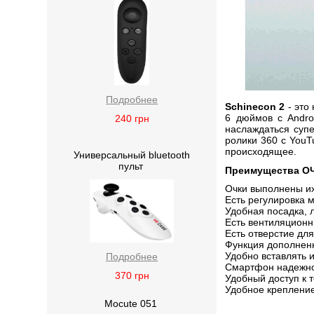
Подробнее
Schinecon 2
- это
6 дюймов с Andro
240
грн
наслаждаться суп
ролики 360 с You
происходящее.
Универсальный bluetooth
пульт
Преимущества ОЧ
Очки выполнены их
Есть регулировка 
Удобная посадка, 
Есть вентиляцион
Есть отверстие дл
Функция дополнен
Удобно вставлять 
Подробнее
Смартфон надежно
370
грн
Удобный доступ к 
Удобное креплени
Mocute 051