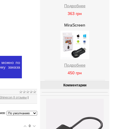
Подробнее
363
грн
MiraScreen
е можно по
Подробнее
му заказа
450
грн
Комментарии
Shinecon II отзывы
|
иев:
0