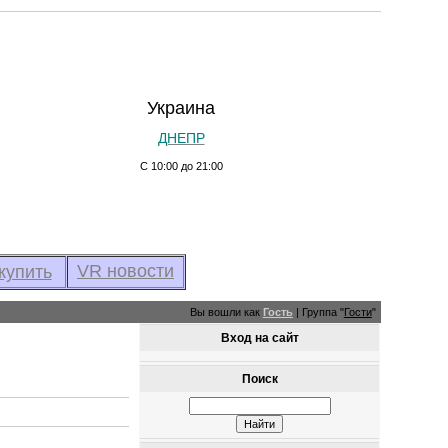
Украина
ДНЕПР
С 10:00 до 21:00
VR новости
купить
Вы вошли как
Гость
|
Группа
"
Гости
"
Вход на сайт
Поиск