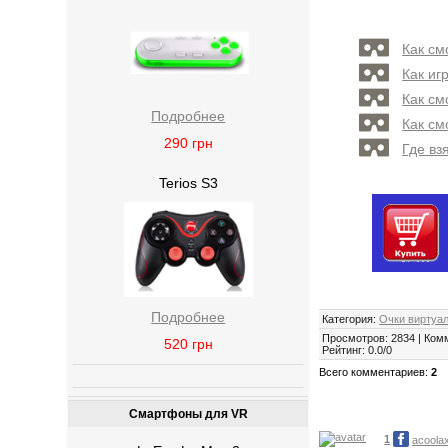
Как см
Как иг
Как см
Подробнее
Как см
290
грн
Где вз
Terios S3
Подробнее
Категория
:
Очки виртуа
Просмотров
:
2834
|
Ком
520
грн
Рейтинг
:
0.0
/
0
Всего комментариев
:
2
Смартфоны для VR
1
acoola