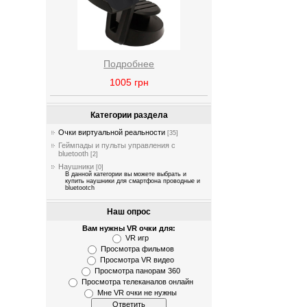
Подробнее
1005
грн
Категории раздела
Очки виртуальной реальности
[35]
Геймпады и пульты управления с
bluetooth
[2]
Наушники
[0]
В данной категории вы можете выбрать и
купить наушники для смартфона проводные и
bluetootch
Наш опрос
Вам нужны VR очки для:
VR игр
Просмотра фильмов
Просмотра VR видео
Просмотра панорам 360
Просмотра телеканалов онлайн
Мне VR очки не нужны