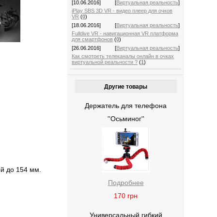
[10.06.2016]
[
Виртуальная реальность
]
iPlay SBS 3D VR - видео плеер для очков
VR
(
0
)
[18.06.2016]
[
Виртуальная реальность
]
Fulldive VR - навигационная VR платформа
для смартфонов
(
0
)
[26.06.2016]
[
Виртуальная реальность
]
Как смотреть телеканалы онлайн в очках
виртуальной реальности ?
(
1
)
Другие товары
Держатель для телефона
''Осьминог''
ой до 154 мм.
Подробнее
170
грн
Универсальный гибкий