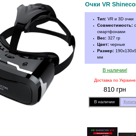
Очки VR Shineco
Тип:
VR и 3D очки
Совместимость:
с
смартфонами
Вес:
327 гр
Цвет:
черные
Размер:
190х130х
мм
В наличии!
Доставка по Украине
810
грн
В наличии
Купит