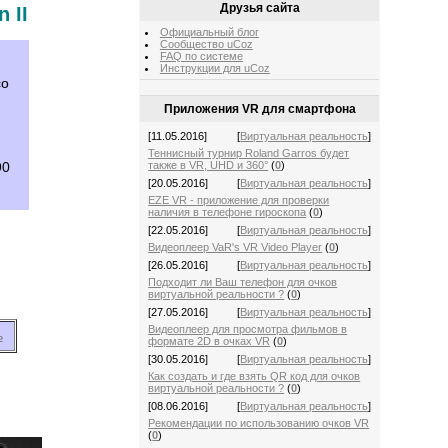
Друзья сайта
n
II
Официальный блог
Сообщество uCoz
FAQ по системе
Инструкции для uCoz
о
Приложения VR для смартфона
[11.05.2016]
[
Виртуальная реальность
]
Теннисный турнир Roland Garros будет
также в VR, UHD и 360°
(
0
)
90
[20.05.2016]
[
Виртуальная реальность
]
EZE VR - приложение для проверки
наличия в телефоне гироскопа
(
0
)
[22.05.2016]
[
Виртуальная реальность
]
Видеоплеер VaR's VR Video Player
(
0
)
[26.05.2016]
[
Виртуальная реальность
]
Подходит ли Ваш телефон для очков
виртуальной реальности ?
(
0
)
[27.05.2016]
[
Виртуальная реальность
]
Видеоплеер для просмотра фильмов в
ь
формате 2D в очках VR
(
0
)
[30.05.2016]
[
Виртуальная реальность
]
Как создать и где взять QR код для очков
виртуальной реальности ?
(
0
)
[08.06.2016]
[
Виртуальная реальность
]
Рекомендации по использованию очков VR
(
0
)