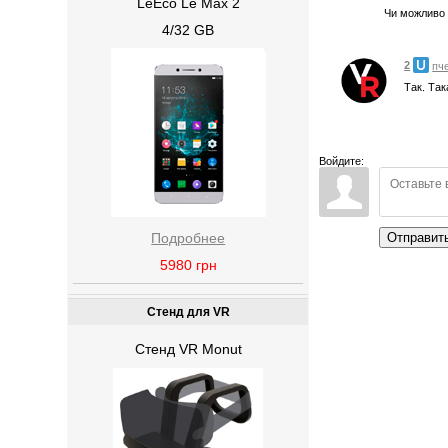
LeEco Le Max 2
Чи можливо 
4/32 GB
2
пч
Так. Так
Войдите:
Подробнее
Отправит
5980
грн
Стенд для VR
Стенд VR Monut