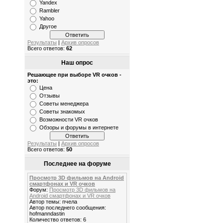
Yandex
Rambler
Yahoo
Другое
Результаты
|
Архив опросов
Всего ответов:
62
Наш опрос
Решающее при выборе VR очков -
это:
Цена
Отзывы
Советы менеджера
Советы знакомых
Возможности VR очков
Обзоры и форумы в интернете
Результаты
|
Архив опросов
Всего ответов:
50
Последнее на форуме
Просмотр 3D фильмов на Android
смартфонах и VR очков
Форум:
Просмотр 3D фильмов на
Android смартфонах и VR очков
Автор темы: пчела
Автор последнего сообщения:
hofmanndastin
Количество ответов: 6