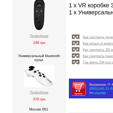
1 x VR коробке 
1 x Универсаль
Подробнее
Как смотреть тел
240
грн
Как играть в andr
Как смотреть 3D 
Универсальный bluetooth
Как смотреть пан
пульт
Где взять QR код
Внимание !!! 
(093)140-31-6
Подробнее
по
ссылке
370
грн
Mocute 051