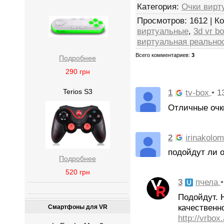
Категория
:
Очки вирт
Просмотров
:
1612
|
К
виртуальные
,
3d vr b
виртуальная реальнос
Всего комментариев
:
3
Подробнее
290
грн
Terios S3
1
• 1
tv-box
Отличные очк
2
irinakolo
подойдут ли о
Подробнее
520
грн
3
пчела
Подойдут. 
качественн
Смартфоны для VR
http://vrbox